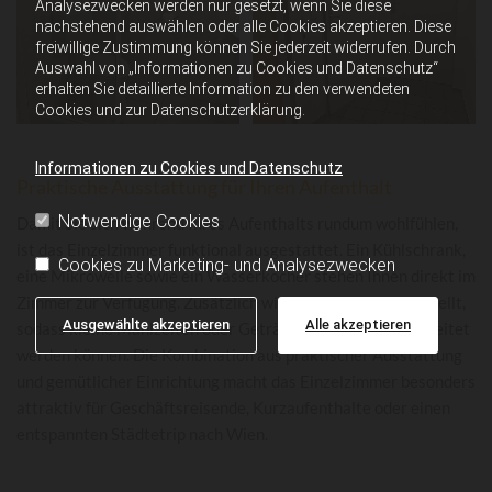
Analysezwecken werden nur gesetzt, wenn Sie diese
nachstehend auswählen oder alle Cookies akzeptieren. Diese
freiwillige Zustimmung können Sie jederzeit widerrufen. Durch
Auswahl von „Informationen zu Cookies und Datenschutz“
erhalten Sie detaillierte Information zu den verwendeten
Cookies und zur Datenschutzerklärung.
Informationen zu Cookies und Datenschutz
Praktische Ausstattung für Ihren Aufenthalt
Notwendige Cookies
Damit Sie sich während Ihres Aufenthalts rundum wohlfühlen,
ist das Einzelzimmer funktional ausgestattet. Ein Kühlschrank,
Cookies zu Marketing- und Analysezwecken
eine Mikrowelle sowie ein Wasserkocher stehen Ihnen direkt im
Zimmer zur Verfügung. Zusätzlich wird Geschirr bereitgestellt,
Ausgewählte akzeptieren
Alle akzeptieren
sodass kleine Mahlzeiten oder Getränke problemlos zubereitet
werden können. Die Kombination aus praktischer Ausstattung
und gemütlicher Einrichtung macht das Einzelzimmer besonders
attraktiv für Geschäftsreisende, Kurzaufenthalte oder einen
entspannten Städtetrip nach Wien.