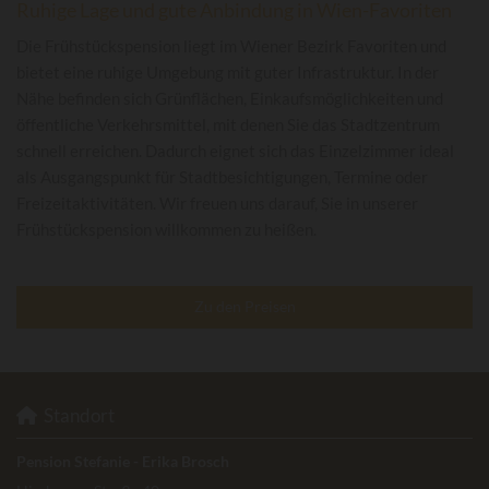
Ruhige Lage und gute Anbindung in Wien-Favoriten
Die Frühstückspension liegt im Wiener Bezirk Favoriten und
bietet eine ruhige Umgebung mit guter Infrastruktur. In der
Nähe befinden sich Grünflächen, Einkaufsmöglichkeiten und
öffentliche Verkehrsmittel, mit denen Sie das Stadtzentrum
schnell erreichen. Dadurch eignet sich das Einzelzimmer ideal
als Ausgangspunkt für Stadtbesichtigungen, Termine oder
Freizeitaktivitäten. Wir freuen uns darauf, Sie in unserer
Frühstückspension willkommen zu heißen.
Zu den Preisen
Standort

Pension Stefanie - Erika Brosch